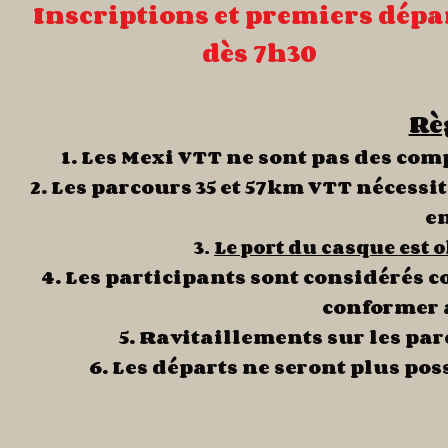
Inscriptions et premiers dépa
dès 7h30
Rè
1. Les Mexi VTT
ne sont pas des comp
2. Les parcours 35
et 57km VTT nécessi
en
3
Le port du casque est o
.
4. Les participants sont considérés 
conformer a
5. Ravitaillements sur les par
6. Les départs ne seront plus po