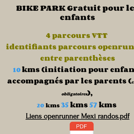
BIKE PARK Gratuit pour l
enfants
4 parcours VTT
identifiants parcours openru
entre parenthèses
kms (initiation pour enfan
10
accompagnés par les parents (
c
),
obligatoires
35
kms
57
kms
20
kms
Liens openrunner Mexi randos.pdf