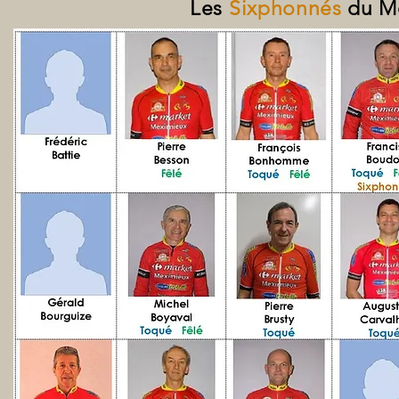
Les
Sixphonnés
du Mo